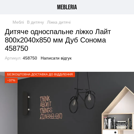
Меблі
В дитячу
Ліжка дитячі
Дитяче односпальне ліжко Лайт
800х2040х850 мм Дуб Сонома
458750
Артикул:
458750
Написати відгук
БЕЗКОШТОВНА ДОСТАВКА ДО ВІДДІЛЕННЯ
−37%