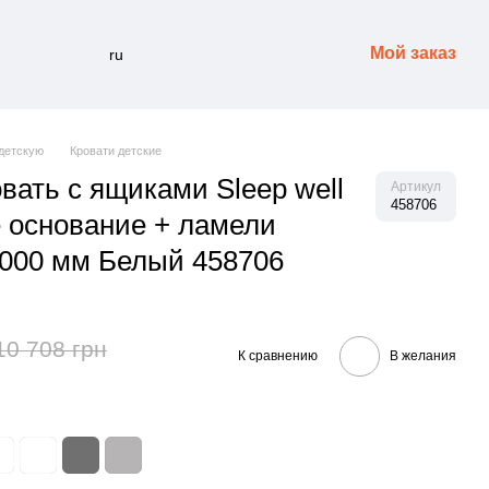
Мой заказ
ru
детскую
Кровати детские
вать с ящиками Sleep well
Артикул
458706
 основание + ламели
000 мм Белый 458706
10 708 грн
К сравнению
В желания