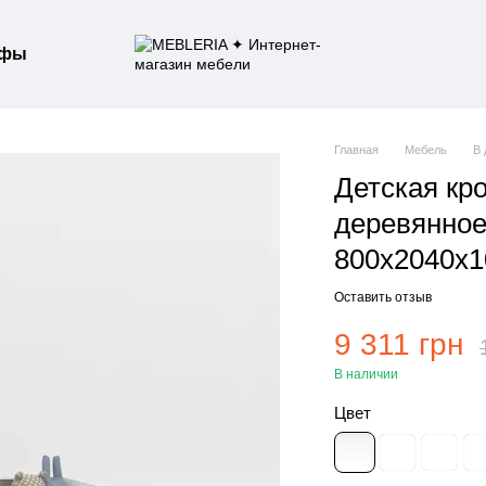
афы
Главная
Мебель
В 
Детская кро
деревянное
800х2040х1
Оставить отзыв
9 311 грн
В наличии
Цвет