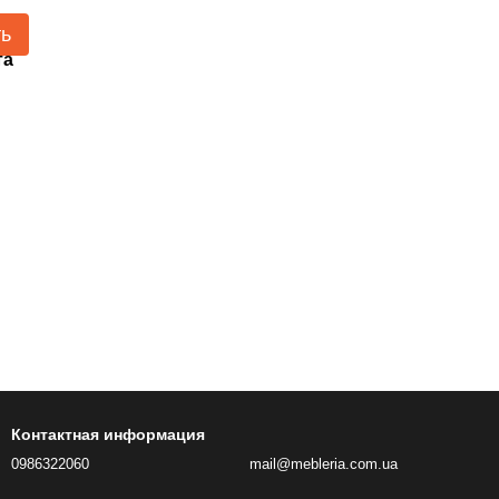
ть
та
Контактная информация
0986322060
mail@mebleria.com.ua