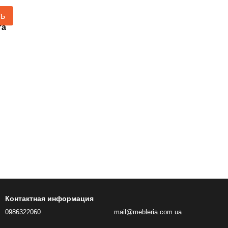
ть
та
Контактная информация
0986322060
mail@mebleria.com.ua