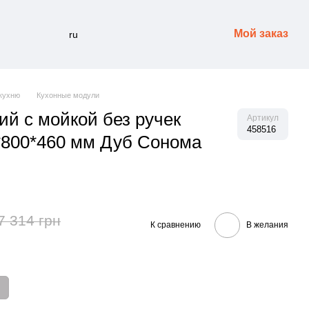
Мой заказ
ru
кухню
Кухонные модули
й с мойкой без ручек
Артикул
458516
800*460 мм Дуб Сонома
7 314 грн
К сравнению
В желания