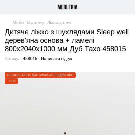
Меблі
В дитячу
Ліжка дитячі
Дитяче ліжко з шухлядами Sleep well
дерев'яна основа + ламелі
800х2040х1000 мм Дуб Тахо 458015
Артикул:
458015
Написати відгук
БЕЗКОШТОВНА ДОСТАВКА ДО ВІДДІЛЕННЯ
−13%