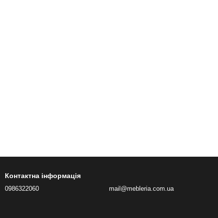
Контактна інформація
0986322060
mail@mebleria.com.ua