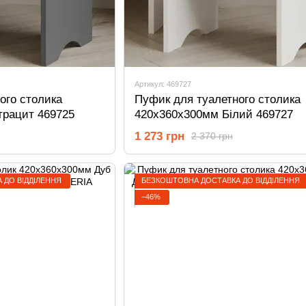
Артикул: 469727
ого столика
Пуфик для туалетного столика
трацит 469725
420х360х300мм Білий 469727
1 273 грн
2 370 грн
 ДО ВІДДІЛЕННЯ
БЕЗКОШТОВНА ДОСТАВКА ДО ВІДДІЛЕННЯ
−46%