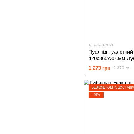
Артикул: 469721
Пуф під туалетний
420х360х300мм Ду
1 273 грн
2 370 грн
БЕЗКОШТОВНА ДОСТАВКА
−46%