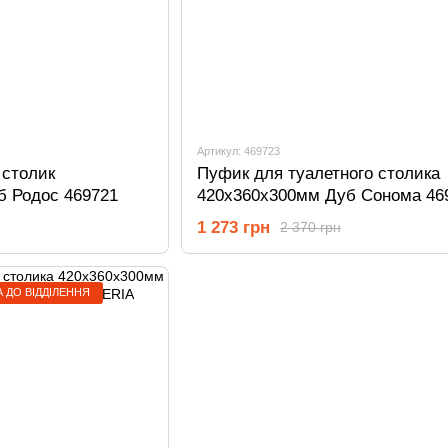
Артикул: 469723
 столик
Пуфик для туалетного столика
б Родос 469721
420х360х300мм Дуб Сонома 46
1 273 грн
2 370 грн
 ДО ВІДДІЛЕННЯ