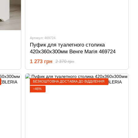
Артикул: 469724
Пуфик для туалетного столика
420х360х300мм Венге Магія 469724
1 273 грн
2 370 грн
БЕЗКОШТОВНА ДОСТАВКА ДО ВІДДІЛЕННЯ
−46%