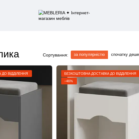
лика
за популярністю
спочатку деш
Сортування:
 ДО ВІДДІЛЕННЯ
БЕЗКОШТОВНА ДОСТАВКА ДО ВІДДІЛЕННЯ
−46%