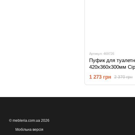
Артикул: 469726
Пуфик для туалетн
420х360х300мм Сір
1 273 грн
2 370 грн
© mebleria.com.ua 2026
Мобільна версія