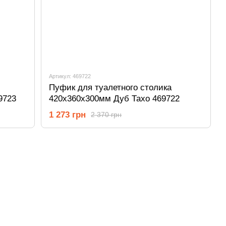
Артикул: 469722
Пуфик для туалетного столика
9723
420х360х300мм Дуб Тахо 469722
1 273 грн
2 370 грн