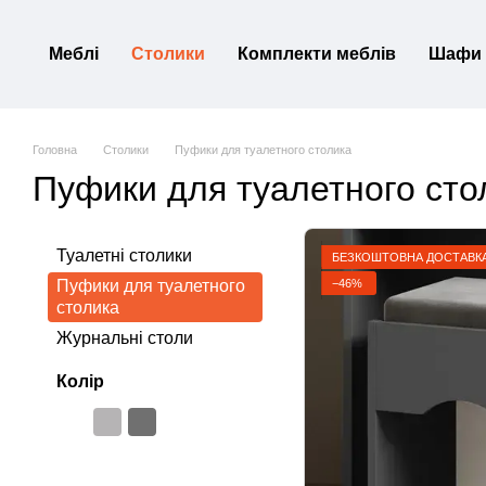
Перейти до основного контенту
Меблі
Столики
Комплекти меблів
Шафи
Головна
Столики
Пуфики для туалетного столика
Пуфики для туалетного сто
Туалетні столики
БЕЗКОШТОВНА ДОСТАВКА
−46%
Пуфики для туалетного
столика
Журнальні столи
Колір