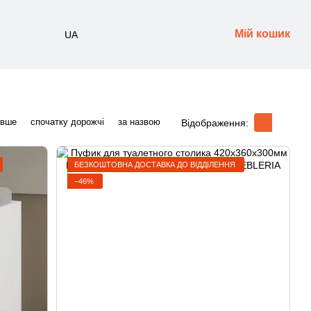
Мій кошик
UA
евше
спочатку дорожчі
за назвою
Відображення:
БЕЗКОШТОВНА ДОСТАВКА ДО ВІДДІЛЕННЯ
−46%