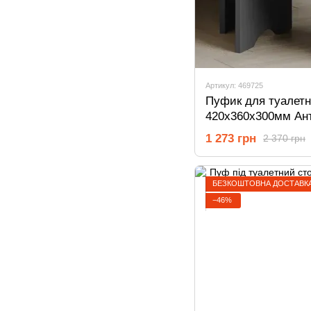
Артикул: 469725
Пуфик для туалетн
420х360х300мм Ан
1 273 грн
2 370 грн
БЕЗКОШТОВНА ДОСТАВКА
−46%