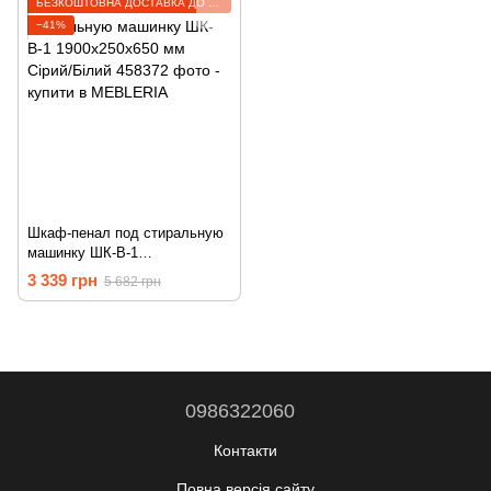
БЕЗКОШТОВНА ДОСТАВКА ДО ВІДДІЛЕННЯ
−41%
Шкаф-пенал под стиральную
машинку ШК-В-1
1900х250х650 мм Сірий/Білий
3 339 грн
5 682 грн
458372
0986322060
Контакти
Повна версія сайту