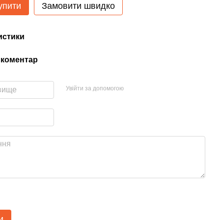
упити
Замовити швидко
истики
 коментар
Увійти за допомогою
и