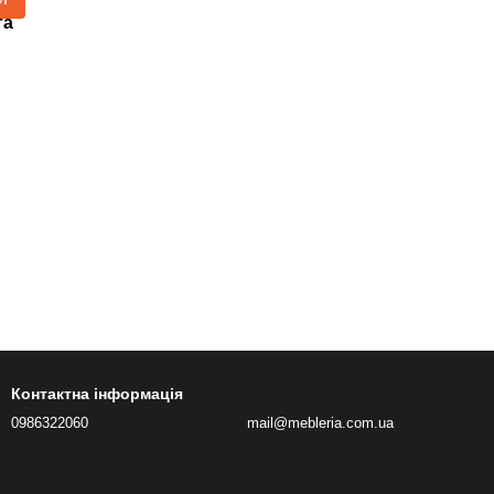
та
Контактна інформація
0986322060
mail@mebleria.com.ua