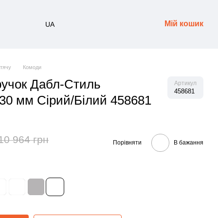
Мій кошик
UA
итячу
Комоди
ручок Дабл-Стиль
Артикул
458681
30 мм Сірий/Білий 458681
10 964 грн
Порівняти
В бажання