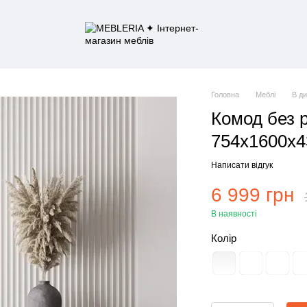
Головна
Меблі
В д
Комод без 
754х1600х4
Написати відгук
6 999 грн
В наявності
Колір