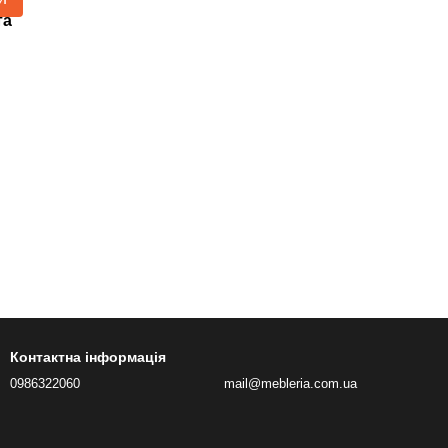
та
Контактна інформація
0986322060
mail@mebleria.com.ua