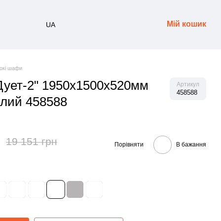
Мій кошик
UA
окі шафи
Дует-2" 1950x1500x520мм
Артикул
458588
ілий 458588
19 151 грн
Порівняти
В бажання