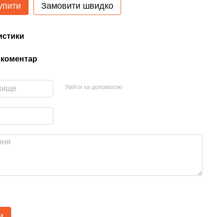
упити
Замовити швидко
истики
 коментар
Увійти за допомогою
и