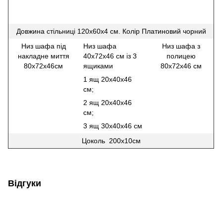
Довжина стільниці 120х60х4 см. Колір Платиновий чорний
Низ шафа під
Низ шафа
Низ шафа з
накладне миття
40х72х46 см із 3
полицею
80х72х46см
ящиками
80х72х46 см
1 ящ 20х40х46
см;
2 ящ 20х40х46
см;
3 ящ 30х40х46 см
Цоколь 200х10см
Відгуки