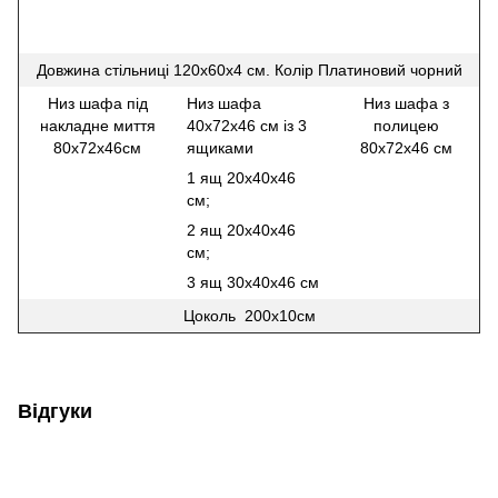
Довжина стільниці 120х60х4 см. Колір Платиновий чорний
Низ шафа під
Низ шафа
Низ шафа з
накладне миття
40х72х46 см із 3
полицею
80х72х46см
ящиками
80х72х46 см
1 ящ 20х40х46
см;
2 ящ 20х40х46
см;
3 ящ 30х40х46 см
Цоколь 200х10см
Відгуки