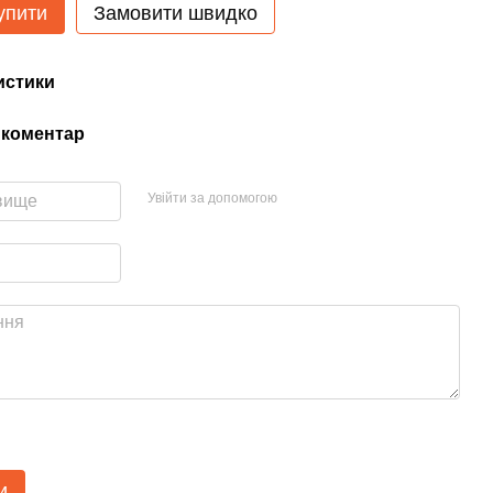
упити
Замовити швидко
истики
 коментар
Увійти за допомогою
и