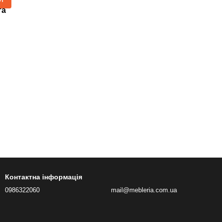
та
Контактна інформація
0986322060
mail@mebleria.com.ua