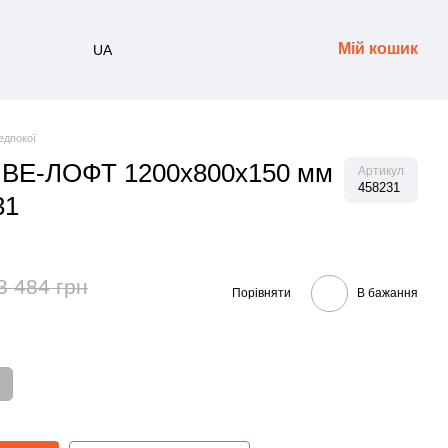
Мій кошик
UA
едпокої
 ВЕ-ЛОФТ 1200х800х150 мм
Артикул
458231
31
3 484 грн
Порівняти
В бажання