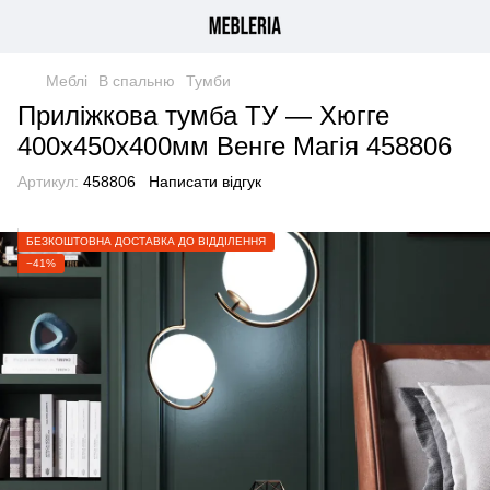
Меблі
В спальню
Тумби
Приліжкова тумба ТУ — Хюгге
400х450х400мм Венге Магія 458806
Артикул:
458806
Написати відгук
БЕЗКОШТОВНА ДОСТАВКА ДО ВІДДІЛЕННЯ
−41%