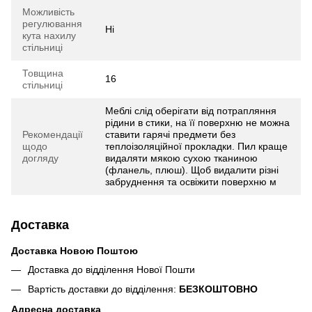
Можливість
регулювання
Ні
кута нахилу
стільниці
Товщина
16
стільниці
Меблі слід оберігати від потрапляння
рідини в стики, на її поверхню не можна
Рекомендації
ставити гарячі предмети без
щодо
теплоізоляційної прокладки. Пил краще
догляду
видаляти мякою сухою тканиною
(фланель, плюш). Щоб видалити різні
забруднення та освіжити поверхню м
Доставка
Доставка Новою Поштою
Доставка до відділення Нової Пошти
Вартість доставки до відділення:
БЕЗКОШТОВНО
Адресна доставка