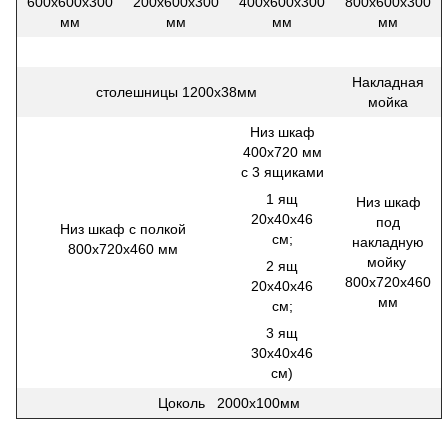
600х600х300
200х600х300
400х600х300
800х600х300
мм
мм
мм
мм
Накладная
столешницы 1200х38мм
мойка
Низ шкаф
400х720 мм
с 3 ящиками
1 ящ
Низ шкаф
20х40х46
под
Низ шкаф с полкой
см;
накладную
800х720х460 мм
мойку
2 ящ
800х720х460
20х40х46
мм
см;
3 ящ
30х40х46
см)
Цоколь 2000х100мм