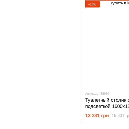
−13%
Артикул: 458980
Туалетный столик 
подсветкой 1600х1
Сонома 458980
13 331 грн
15 331 г