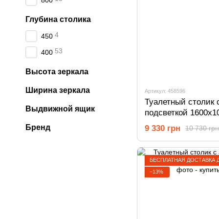
800
Глубина столика
4
450
53
400
Высота зеркала
Ширина зеркала
Артикул: 458596
Туалетный столик 
Выдвижной ящик
подсветкой 1600х1
Дуб Тахо 458596
Бренд
9 330 грн
10 730 грн
БЕСПЛАТНАЯ ДОСТАВКА 
−13%