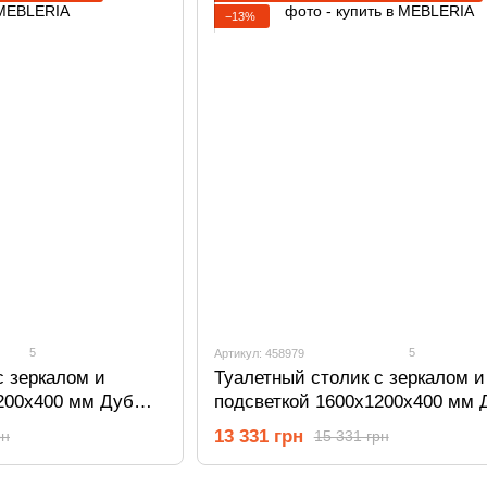
−13%
5
5
Артикул: 458979
с зеркалом и
Туалетный столик с зеркалом и
200х400 мм Дуб
подсветкой 1600х1200х400 мм 
Сонома/Белый 458979
13 331 грн
рн
15 331 грн