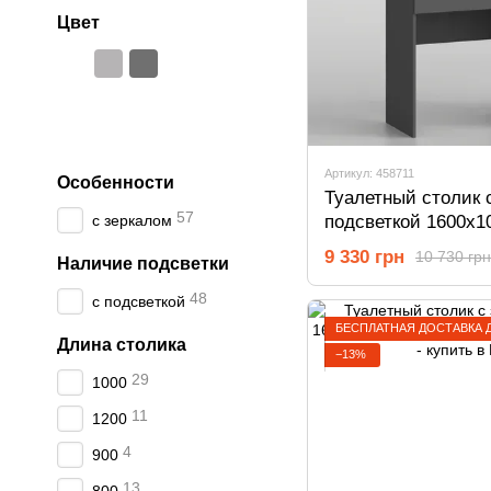
Цвет
Артикул: 458711
Особенности
Туалетный столик 
57
подсветкой 1600х1
с зеркалом
Антрацит 458711
9 330 грн
10 730 грн
Наличие подсветки
48
с подсветкой
БЕСПЛАТНАЯ ДОСТАВКА 
Длина столика
−13%
29
1000
11
1200
4
900
13