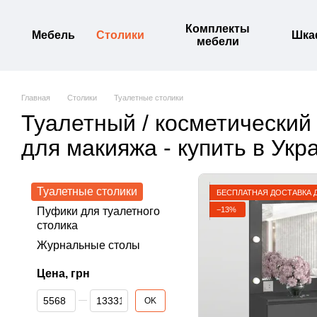
Перейти к основному контенту
Комплекты
Мебель
Столики
Шк
мебели
Главная
Столики
Туалетные столики
Туалетный / косметический
для макияжа - купить в Укр
Туалетные столики
БЕСПЛАТНАЯ ДОСТАВКА 
−13%
Пуфики для туалетного
столика
Журнальные столы
Цена, грн
От Цена, грн
До Цена, грн
OK