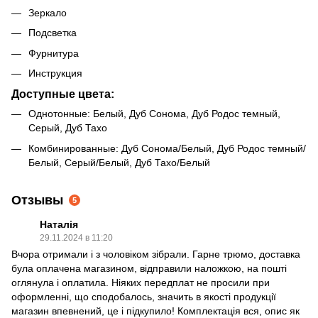
Зеркало
Подсветка
Фурнитура
Инструкция
Доступные цвета:
Однотонные: Белый, Дуб Сонома, Дуб Родос темный,
Серый, Дуб Тахо
Комбинированные: Дуб Сонома/Белый, Дуб Родос темный/
Белый, Серый/Белый, Дуб Тахо/Белый
Отзывы
5
Наталія
29.11.2024 в 11:20
Вчора отримали і з чоловіком зібрали. Гарне трюмо, доставка
була оплачена магазином, відправили наложкою, на пошті
оглянула і оплатила. Ніяких передплат не просили при
оформленні, що сподобалось, значить в якості продукції
магазин впевнений, це і підкупило! Комплектація вся, опис як