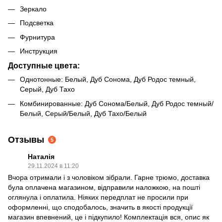
Зеркало
Подсветка
Фурнитура
Инструкция
Доступные цвета:
Однотонные: Белый, Дуб Сонома, Дуб Родос темный,
Серый, Дуб Тахо
Комбинированные: Дуб Сонома/Белый, Дуб Родос темный/
Белый, Серый/Белый, Дуб Тахо/Белый
Отзывы
5
Наталія
29.11.2024 в 11:20
Вчора отримали і з чоловіком зібрали. Гарне трюмо, доставка
була оплачена магазином, відправили наложкою, на пошті
оглянула і оплатила. Ніяких передплат не просили при
оформленні, що сподобалось, значить в якості продукції
магазин впевнений, це і підкупило! Комплектація вся, опис як