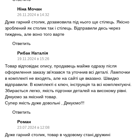
Ніна Мочан
26.11.2024 в 14:32
Дуже гарний столик, дозамовила під нього ще стілець. Якісно
зроблений як столик так і стілець. Відправили десь через
тиждень, але воно того варте
Ответить
Рибак Наталія
19.11.2024 в 15:26
Товар відповідає опису, продавець майже одразу після
оформлення заказу зв'язався та уточнив всі деталі. Лампочки
в комплекті не входять, але на сайті це вказано. Швидко
відправили. В комплекті є ключ, інструкція та всі комплектуючі.
Збирається легко, якість підгонки деталей на високому рівні.
Дякуємо за якісний товар.
Супер якість дуже довольні , Дякуємо!!!
Ответить
Роман
23.07.2024 в 12:08
Дуже гарний столик, товар в чудовому стані,дружині