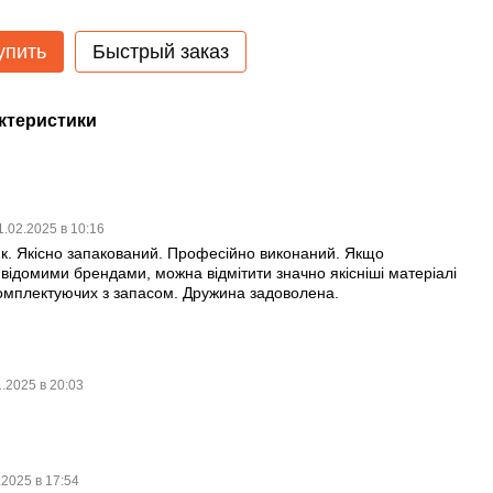
упить
Быстрый заказ
ктеристики
1.02.2025 в 10:16
к. Якісно запакований. Професійно виконаний. Якщо
 відомими брендами, можна відмітити значно якісніші матеріалі
комплектуючих з запасом. Дружина задоволена.
1.2025 в 20:03
.2025 в 17:54