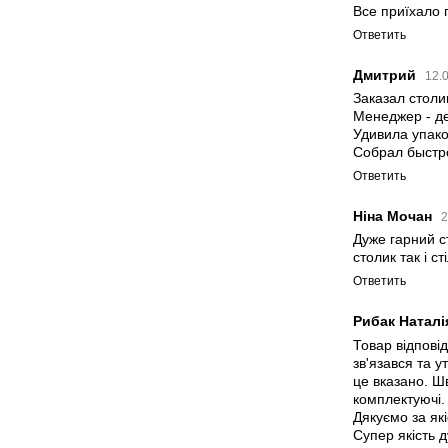
Все приїхало 
Ответить
Дмитрий
12.
Заказал столи
Менеджер - де
Удивила упако
Собрал быстро
Ответить
Ніна Мочан
2
Дуже гарний с
столик так і с
Ответить
Рибак Натал
Товар відпові
зв'язався та у
це вказано. Шв
комплектуючі. 
Дякуємо за як
Супер якість д