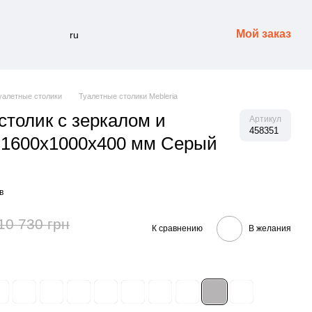
Мой заказ
ru
уалетные столики
Туалетные столики Mebleria
столик с зеркалом и
Артикул
458351
 1600х1000х400 мм Серый
в
10 730 грн
К сравнению
В желания