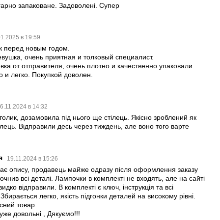
гарно запаковане. Задоволені. Супер
01.2025 в 19:59
к перед новым годом.
вушка, очень приятная и толковый специалист.
вка от отправителя, очень плотно и качественно упаковали.
 и легко. Покупкой доволен.
6.11.2024 в 14:32
толик, дозамовила під нього ще стілець. Якісно зроблений як
тілець. Відправили десь через тиждень, але воно того варте
ія
19.11.2024 в 15:26
дає опису, продавець майже одразу після оформлення заказу
точнив всі деталі. Лампочки в комплекті не входять, але на сайті
идко відправили. В комплекті є ключ, інструкція та всі
Збирається легко, якість підгонки деталей на високому рівні.
існий товар.
уже довольні , Дякуємо!!!