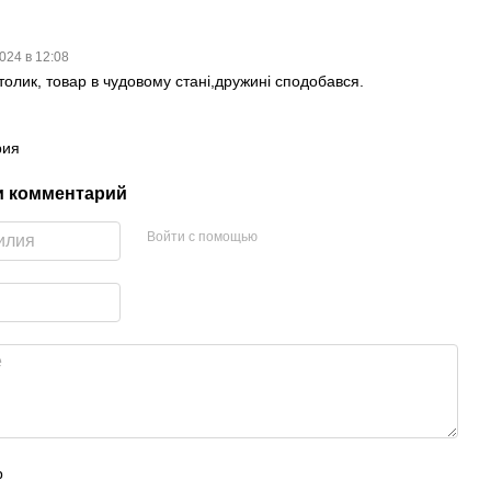
2024 в 12:08
толик, товар в чудовому стані,дружині сподобався.
рия
и комментарий
Войти с помощью
р