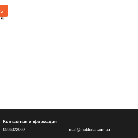
ть
та
Контактная информация
0986322060
mail@mebleria.com.ua