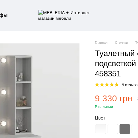
афы
Главная
Столики
Т
Туалетный 
подсветкой
458351
9 отзыво
9 330 грн
В наличии
Цвет