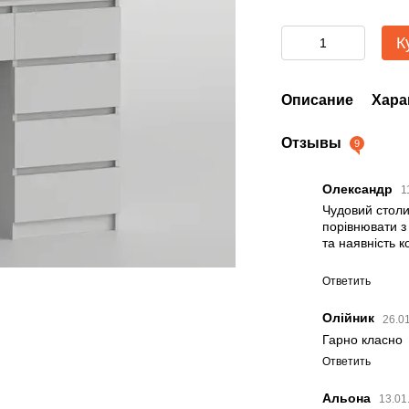
К
Описание
Хара
Отзывы
9
Олександр
1
Чудовий столи
порівнювати з
та наявність 
Ответить
Олійник
26.0
Гарно класно
Ответить
Альона
13.01