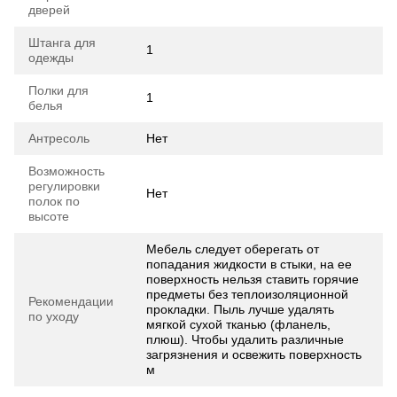
дверей
Штанга для
1
одежды
Полки для
1
белья
Антресоль
Нет
Возможность
регулировки
Нет
полок по
высоте
Мебель следует оберегать от
попадания жидкости в стыки, на ее
поверхность нельзя ставить горячие
предметы без теплоизоляционной
Рекомендации
прокладки. Пыль лучше удалять
по уходу
мягкой сухой тканью (фланель,
плюш). Чтобы удалить различные
загрязнения и освежить поверхность
м