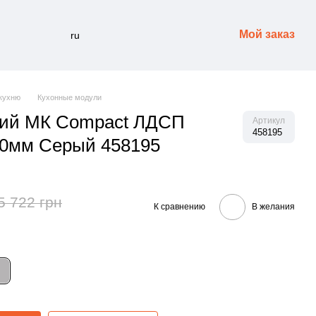
Мой заказ
ru
кухню
Кухонные модули
ий МК Compact ЛДСП
Артикул
458195
60мм Серый 458195
5 722 грн
К сравнению
В желания