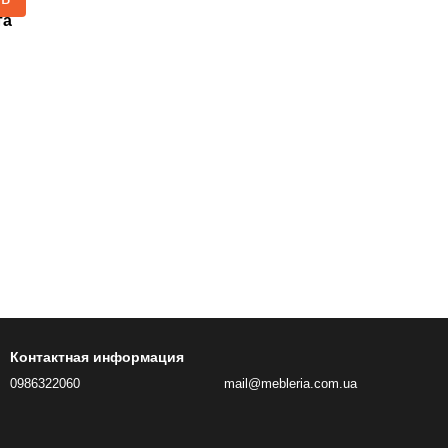
та
Контактная информация
0986322060
mail@mebleria.com.ua