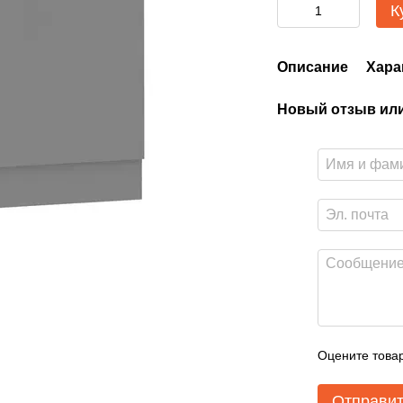
К
Описание
Хара
Новый отзыв ил
Оцените това
Отправи