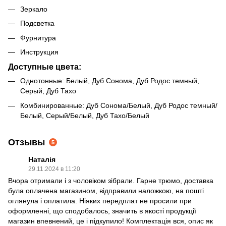
Зеркало
Подсветка
Фурнитура
Инструкция
Доступные цвета:
Однотонные: Белый, Дуб Сонома, Дуб Родос темный,
Серый, Дуб Тахо
Комбинированные: Дуб Сонома/Белый, Дуб Родос темный/
Белый, Серый/Белый, Дуб Тахо/Белый
Отзывы
5
Наталія
29.11.2024 в 11:20
Вчора отримали і з чоловіком зібрали. Гарне трюмо, доставка
була оплачена магазином, відправили наложкою, на пошті
оглянула і оплатила. Ніяких передплат не просили при
оформленні, що сподобалось, значить в якості продукції
магазин впевнений, це і підкупило! Комплектація вся, опис як