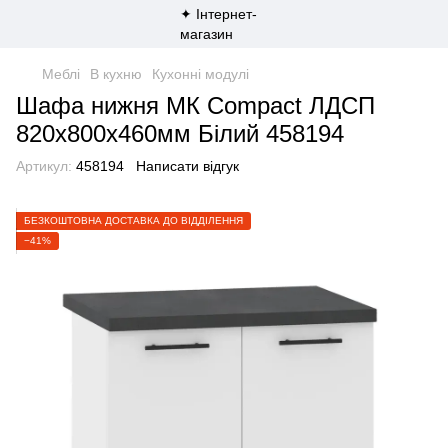
Меблі
В кухню
Кухонні модулі
Шафа нижня МК Compact ЛДСП
820х800х460мм Білий 458194
Артикул:
458194
Написати відгук
БЕЗКОШТОВНА ДОСТАВКА ДО ВІДДІЛЕННЯ
−41%