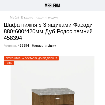
Меблі
В кухню
Кухонні модулі
Шафа нижня з 3 ящиками Фасади
880*600*420мм Дуб Родос темний
458394
Артикул:
458394
Написати відгук
БЕЗКОШТОВНА ДОСТАВКА ДО ВІДДІЛЕННЯ
−38%