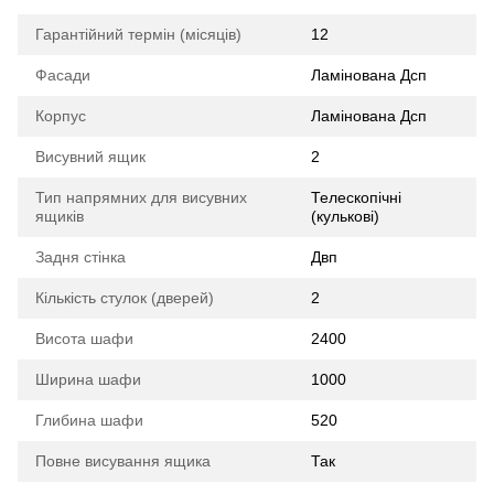
Гарантійний термін (місяців)
12
Фасади
Ламінована Дсп
Корпус
Ламінована Дсп
Висувний ящик
2
Тип напрямних для висувних
Телескопічні
ящиків
(кулькові)
Задня стінка
Двп
Кількість стулок (дверей)
2
Висота шафи
2400
Ширина шафи
1000
Глибина шафи
520
Повне висування ящика
Так