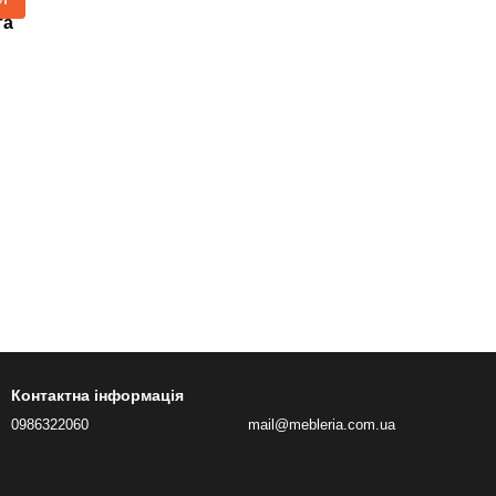
та
Контактна інформація
0986322060
mail@mebleria.com.ua