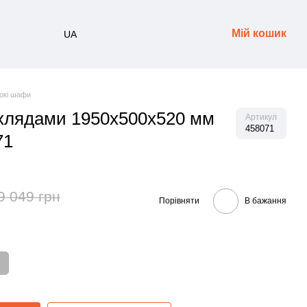
Мій кошик
UA
окі шафи
хлядами 1950х500х520 мм
Артикул
458071
71
9 049 грн
Порівняти
В бажання