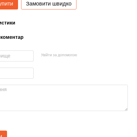
упити
Замовити швидко
истики
 коментар
Увійти за допомогою
и