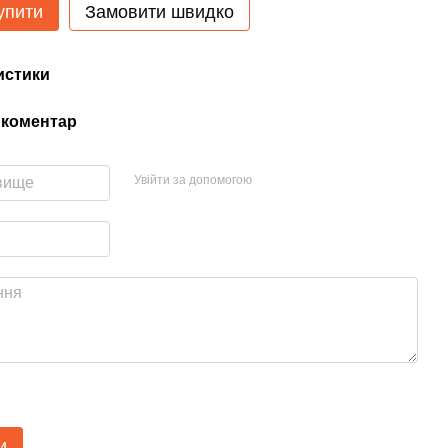
упити
Замовити швидко
истики
 коментар
Увійти за допомогою
и