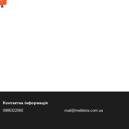
та
Контактна інформація
0986322060
mail@mebleria.com.ua