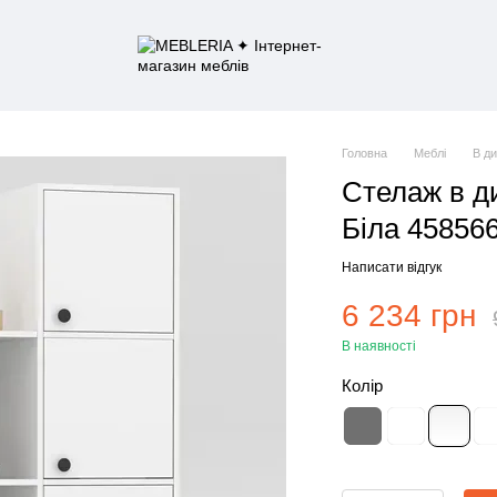
Головна
Меблі
В д
Стелаж в д
Біла 45856
Написати відгук
6 234 грн
В наявності
Колір