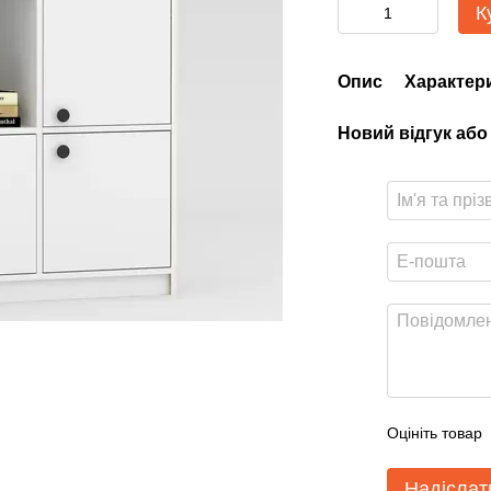
К
Опис
Характер
Новий відгук або
Оцініть товар
Надіслат