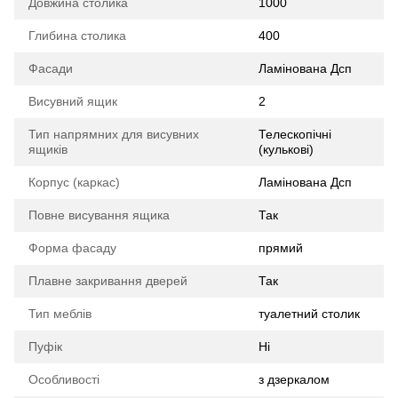
Довжина столика
1000
Глибина столика
400
Фасади
Ламінована Дсп
Висувний ящик
2
Тип напрямних для висувних
Телескопічні
ящиків
(кулькові)
Корпус (каркас)
Ламінована Дсп
Повне висування ящика
Так
Форма фасаду
прямий
Плавне закривання дверей
Так
Тип меблів
туалетний столик
Пуфік
Ні
Особливості
з дзеркалом